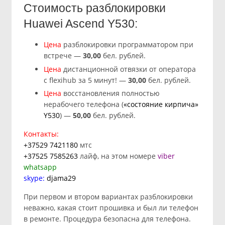
Стоимость разблокировки
Huawei Ascend Y530:
Цена
разблокировки программатором при
встрече —
30
,00
бел. рублей.
Цена
дистанционной отвязки от оператора
с flexihub за 5 минут! —
30
,00
бел. рублей.
Цена
восстановления полностью
нерабочего телефона (
«cостояние кирпича»
Y530
) —
50,00
бел. рублей.
Контакты:
+37529 7421180
мтс
+37525 7585263
лайф, на этом номере
viber
whatsapp
skype:
djama29
При первом и втором вариантах разблокировки
неважно, какая стоит прошивка и был ли телефон
в ремонте. Процедура безопасна для телефона.