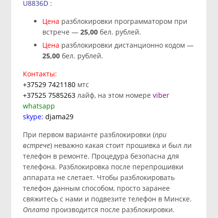
U8836D
:
Цена
разблокировки программатором при
встрече —
25
,00
бел. рублей.
Цена
разблокировки дистанционно кодом —
25
,00
бел. рублей.
Контакты:
+37529 7421180
мтс
+37525 7585263
лайф, на этом номере
viber
whatsapp
skype:
djama29
При первом варианте разблокировки (
при
встрече
) неважно какая стоит прошивка и был ли
телефон в ремонте. Процедура безопасна для
телефона. Разблокировка после перепрошивки
аппарата не слетает. Чтобы разблокировать
телефон данным способом, просто заранее
свяжитесь с нами и подвезите телефон в Минске.
Оплата
производится после разблокировки.