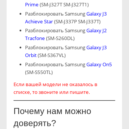
Prime
(SM-J327T SM-J327T1)
Разблокировать Samsung
Galaxy J3
Achieve Star
(SM-J337P SM-J337T)
Разблокировать Samsung
Galaxy J2
Tracfone
(SM-S260DL)
Разблокировать Samsung
Galaxy J3
Orbit
(SM-S367VL)
Разблокировать Samsung
Galaxy On5
(SM-S550TL)
Если вашей модели не оказалось в
списке, то звоните или пишите.
Почему нам можно
доверять?