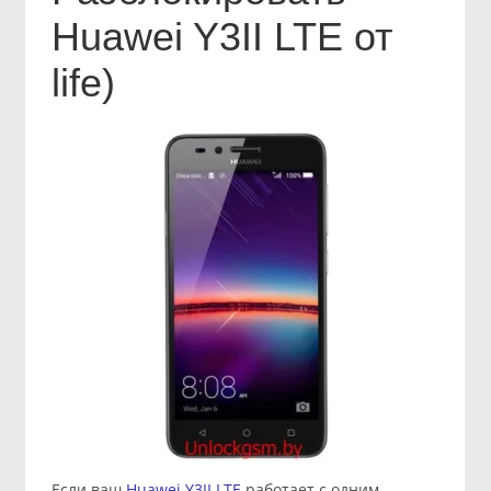
Huawei Y3II LTE от
life)
Если ваш
Huawei Y3II LTE
работает с одним