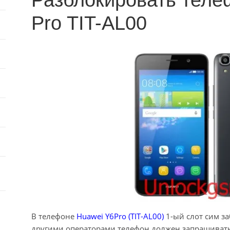
Разблокировать теле
Pro TIT-AL00
В телефоне
Huawei Y6Pro (TIT-AL00)
1-ый слот сим з
другими операторами телефон должен запрашиват