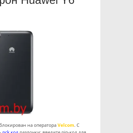
фон Huawei Y6
аблокирован на оператора
Velcom
. C
ь
nck код
разлочки: введите pin-код для