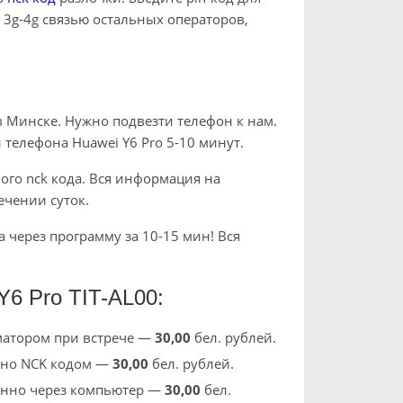
 3g-4g связью остальных операторов,
в Минске. Нужно подвезти телефон к нам.
телефона Huawei Y6 Pro 5-10 минут.
го nck кода. Вся информация на
ечении суток.
через программу за 10-15 мин! Вся
Y6 Pro TIT-AL00:
матором при встрече —
30
,00
бел. рублей.
нно NCK кодом —
30,00
бел. рублей.
онно через компьютер —
30
,00
бел.