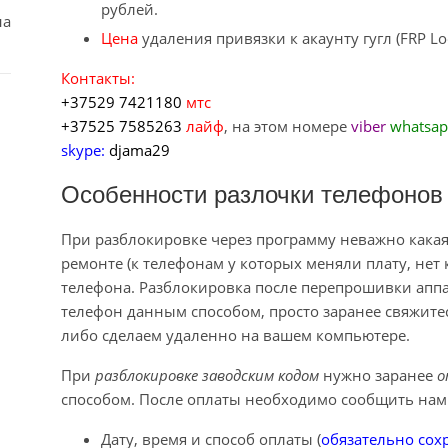
рублей.
на
Цена
удаления привязки к акаунту гугл (FRP L
Контакты:
+37529 7421180
мтс
+37525 7585263
лайф
, на этом номере
viber
whatsa
skype:
djama29
Особенности разлочки телефонов 
При разблокировке через программу неважно какая
ремонте (к телефонам у которых меняли плату, нет 
телефона. Разблокировка после перепрошивки аппа
телефон данным способом, просто заранее свяжитес
либо сделаем удаленно на вашем компьютере.
При
разблокировке заводским кодом
нужно заранее
о
способом. После оплаты необходимо сообщить нам
Дату, время и способ оплаты (
обязательно сохр