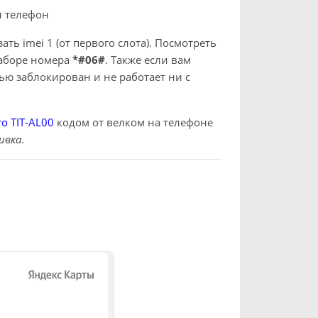
н телефон
ть imei 1 (от первого слота). Посмотреть
наборе номера
*#06#
. Также если вам
тью заблокирован и не работает ни с
o TIT-AL00
кодом от велком на телефоне
ивка
.