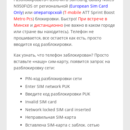
N950F\DS от региональной (
European Sim Card
Only
) или
операторской
(
T-mobile
ATT Sprint Boost
Metro Pcs
) блокировки. Быстро!
При встрече в
Минске
и
дистанционно
(не важно в каком городе
или стране вы находитесь). Телефон не
прошивается, все остается как есть, просто
вводится код разблокировки.
Как узнать, что телефон заблокирован? Просто
вставьте «нашу» сим-карту, появится запрос на
разблокировку сети:
PIN-код разблокировки сети
Enter SIM network PUK
Введите код разблокировки PUK
Invalid SIM card
Network locked SIM card inserted
Неправильная SIM-карта
Вставлена SIM-карта с заблок. сетью