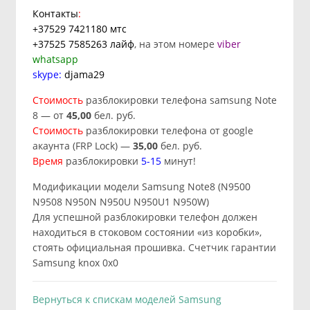
Контакты
:
+37529 7421180
мтс
+37525 7585263
лайф
, на этом номере
viber
whatsapp
skype:
djama29
Стоимость
разблокировки телефона samsung Note
8 — от
45,00
бел. руб.
Стоимость
разблокировки телефона от google
акаунта (FRP Lock) —
35,00
бел. руб.
Время
разблокировки
5-15
минут!
Модификации модели Samsung Note8 (N9500
N9508 N950N N950U N950U1 N950W)
Для успешной разблокировки телефон должен
находиться в стоковом состоянии «из коробки»,
стоять официальная прошивка. Счетчик гарантии
Samsung knox 0x0
Вернуться к спискам моделей Samsung